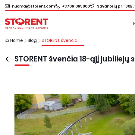
nuoma@storent.com
+37061065000
Savanorių pr. 180B, 
Home
Blog
STORENT švenčia 18-ąjį jubiliejų su specialiu pasiūlymu
STORENT švenčia 18-ąjį jubiliejų