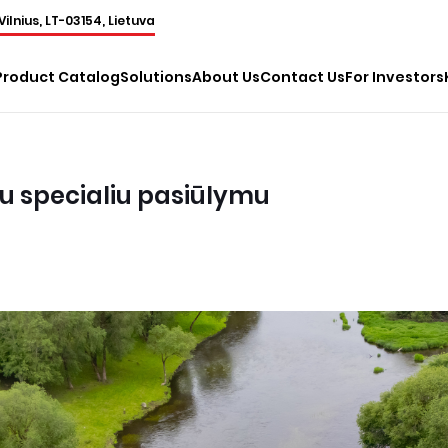
Vilnius, LT-03154, Lietuva
Product Catalog
Solutions
About Us
Contact Us
For Investors
 su specialiu pasiūlymu