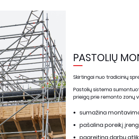
PASTOLIŲ MON
Skirtingai nuo tradicinių sp
Pastolių sistema sumontuota 
prieigą prie remonto zonų vis
sumažina montavimo
pašalina poreikį įren
pagreitina darbų atli