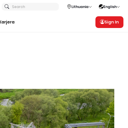
Search
Lithuania
English
Karjera
Sign In