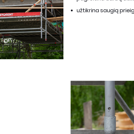
užtikrina saugią prie