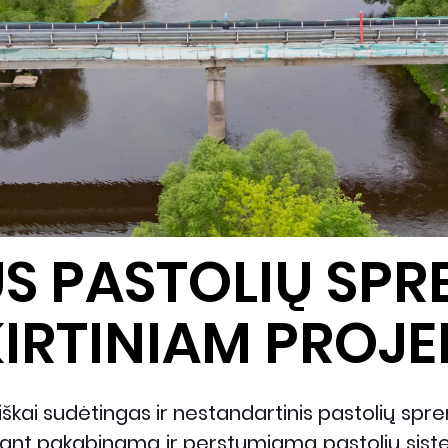
S PASTOLIŲ SP
KIRTINIAM PROJE
kai sudėtingas ir nestandartinis pastolių spren
ojant pakabinamą ir perstumiamą pastolių sis