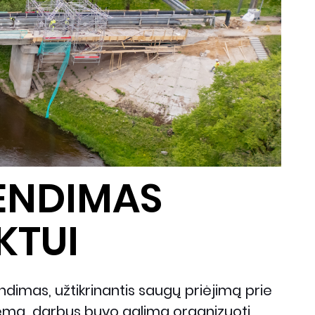
RENDIMAS
KTUI
dimas, užtikrinantis saugų priėjimą prie
temą, darbus buvo galima organizuoti