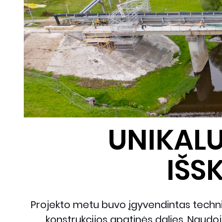
UNIKALU
IŠS
Projekto metu buvo įgyvendintas techniš
konstrukcijos apatinės dalies. Naud