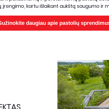
įrengimo, kartu išlaikant aukštą saugumo ir m
Sužinokite daugiau apie pastolių sprendimu
EKTAS