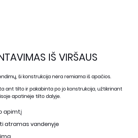
TAVIMAS IŠ VIRŠAUS
rendimų, ši konstrukcija nėra remiama iš apačios.
ant tilto ir pakabinta po jo konstrukcija, užtikrinant
oje apatinėje tilto dalyje.
 apimtį
gti atramas vandenyje
kimą