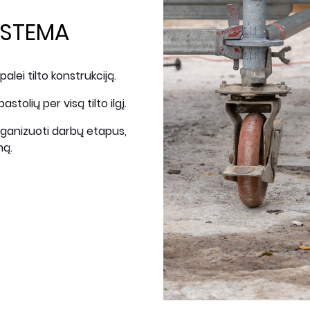
ISTEMA
alei tilto konstrukciją.
tolių per visą tilto ilgį.
rganizuoti darbų etapus,
mą.