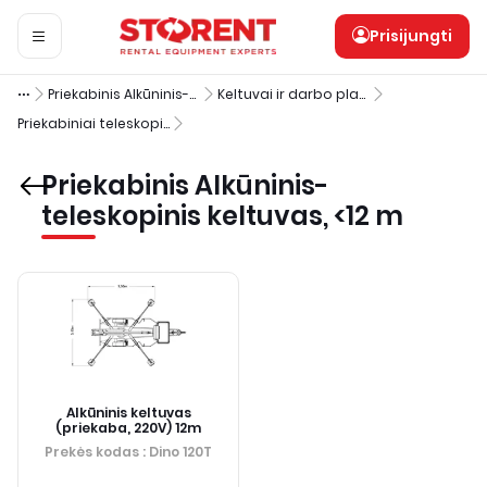
Prisijungti
Priekabinis Alkūninis-teleskopinis keltuvas, <12 m
Keltuvai ir darbo platformos
Priekabiniai teleskopiniai keltuvai
Priekabinis Alkūninis-
teleskopinis keltuvas, <12 m
Alkūninis keltuvas
(priekaba, 220V) 12m
Prekės kodas
: Dino 120T