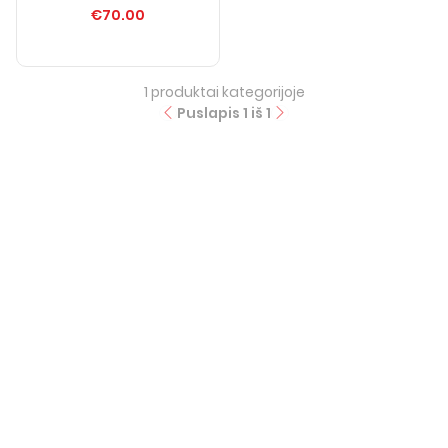
€70.00
1
produktai kategorijoje
Puslapis
1
iš
1