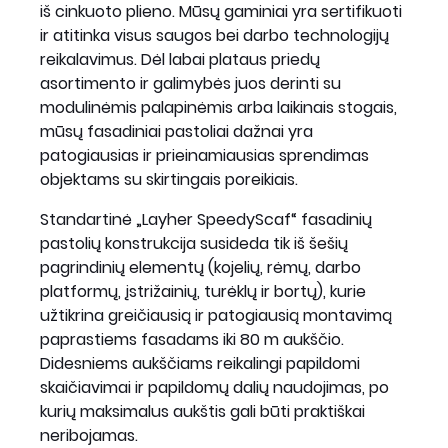
iš cinkuoto plieno. Mūsų gaminiai yra sertifikuoti
ir atitinka visus saugos bei darbo technologijų
reikalavimus. Dėl labai plataus priedų
asortimento ir galimybės juos derinti su
modulinėmis palapinėmis arba laikinais stogais,
mūsų fasadiniai pastoliai dažnai yra
patogiausias ir prieinamiausias sprendimas
objektams su skirtingais poreikiais.
Standartinė „Layher SpeedyScaf“ fasadinių
pastolių konstrukcija susideda tik iš šešių
pagrindinių elementų (kojelių, rėmų, darbo
platformų, įstrižainių, turėklų ir bortų), kurie
užtikrina greičiausią ir patogiausią montavimą
paprastiems fasadams iki 80 m aukščio.
Didesniems aukščiams reikalingi papildomi
skaičiavimai ir papildomų dalių naudojimas, po
kurių maksimalus aukštis gali būti praktiškai
neribojamas.