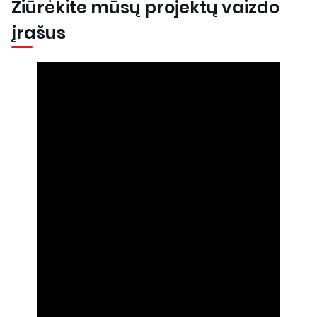
Žiūrėkite mūsų projektų vaizdo
įrašus