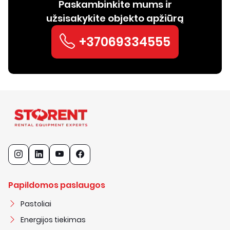
Paskambinkite mums ir
užsisakykite objekto apžiūrą
+37069334555
Papildomos paslaugos
Pastoliai
Energijos tiekimas