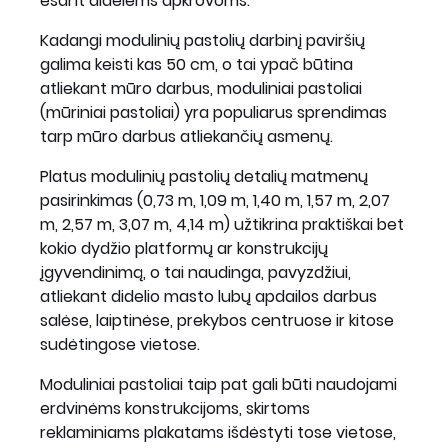
esant didelėms apkrovoms.
Kadangi modulinių pastolių darbinį paviršių
galima keisti kas 50 cm, o tai ypač būtina
atliekant mūro darbus, moduliniai pastoliai
(mūriniai pastoliai) yra populiarus sprendimas
tarp mūro darbus atliekančių asmenų.
Platus modulinių pastolių detalių matmenų
pasirinkimas (0,73 m, 1,09 m, 1,40 m, 1,57 m, 2,07
m, 2,57 m, 3,07 m, 4,14 m) užtikrina praktiškai bet
kokio dydžio platformų ar konstrukcijų
įgyvendinimą, o tai naudinga, pavyzdžiui,
atliekant didelio masto lubų apdailos darbus
salėse, laiptinėse, prekybos centruose ir kitose
sudėtingose ​​vietose.
Moduliniai pastoliai taip pat gali būti naudojami
erdvinėms konstrukcijoms, skirtoms
reklaminiams plakatams išdėstyti tose vietose,