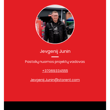
Jevgenij Junin
Pastolių nuomos projektų vadovas
+37069334555
Jevgenij.Junin@storent.com