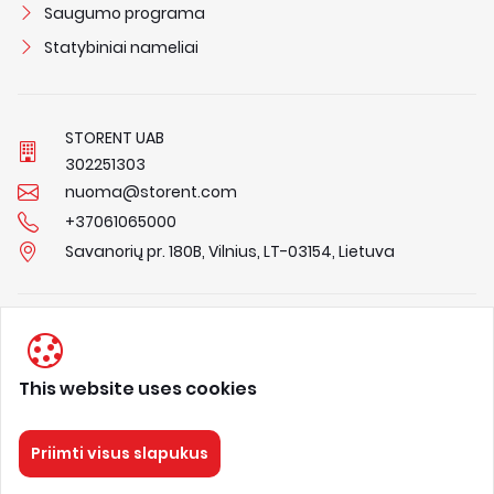
Saugumo programa
Statybiniai nameliai
STORENT UAB
3
0
2
2
5
1
3
0
3
nuoma@storent.com
+37061065000
Savanorių pr. 180B, Vilnius, LT-03154, Lietuva
Privacy Policy
Terms & Conditions
This website uses cookies
About us
Priimti visus slapukus
STORENT
Visos teisės saugomos 2026.