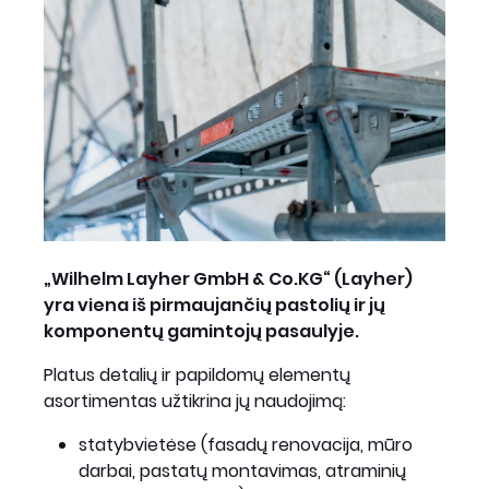
„Wilhelm Layher GmbH & Co.KG“ (Layher)
yra viena iš pirmaujančių pastolių ir jų
komponentų gamintojų pasaulyje.
Platus detalių ir papildomų elementų
asortimentas užtikrina jų naudojimą:
statybvietėse (fasadų renovacija, mūro
darbai, pastatų montavimas, atraminių