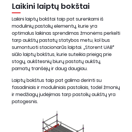
Laikini laiptų bokštai
Laikini laiptų bokštai taip pat surenkami iš
modulinių pastolių elementų, kurie yra
optimalus laikinas sprendimas žmonėms perkelti
tarp aukštų pastatų statybos metu, kol bus
sumontuoti stacionarūs laiptai. „Storent UAB“
siūlo laiptų bokštus, kurie suteikia prieigą prie
stogų, aukštesnių biurų pastatų aukštų,
pamatų tranšėjų ir daug daugiau.
Laiptų bokštus taip pat galima derinti su
fasadiniais ir moduliniais pastoliais, todėl žmonių
ir medžiagų judėjimas tarp pastolių aukštų yra
patogesnis.