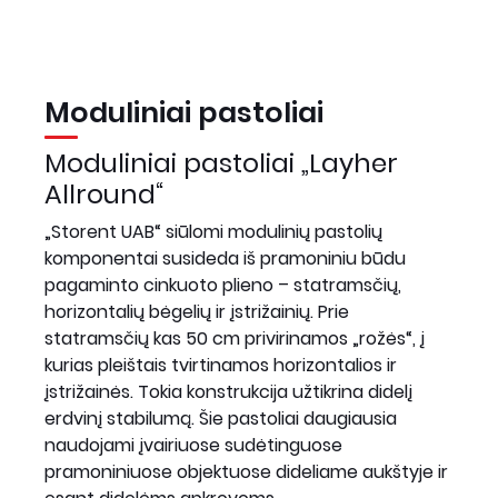
Moduliniai pastoliai
Moduliniai pastoliai „Layher
Allround“
„Storent UAB“ siūlomi modulinių pastolių
komponentai susideda iš pramoniniu būdu
pagaminto cinkuoto plieno – statramsčių,
horizontalių bėgelių ir įstrižainių. Prie
statramsčių kas 50 cm privirinamos „rožės“, į
kurias pleištais tvirtinamos horizontalios ir
įstrižainės. Tokia konstrukcija užtikrina didelį
erdvinį stabilumą. Šie pastoliai daugiausia
naudojami įvairiuose sudėtinguose
pramoniniuose objektuose dideliame aukštyje ir