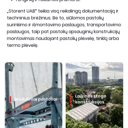
„Storent UAB“ teikia visą reikalingą dokumentaciją ir
techninius brėžinius. Be to, siūlomos pastolių
surinkimo ir išmontavimo paslaugos, transportavimo
paslaugos, taip pat pastolių apsauginių konstrukcijų
montavimas naudojant pastolių plėvelę, tinklą arba
termo plėvelę.
Laikinos stogo
Moduliniai pastoliai
konstrukcijos