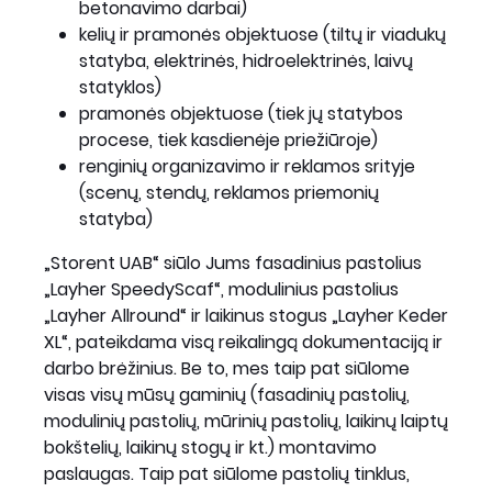
betonavimo darbai)
kelių ir pramonės objektuose (tiltų ir viadukų
statyba, elektrinės, hidroelektrinės, laivų
statyklos)
pramonės objektuose (tiek jų statybos
procese, tiek kasdienėje priežiūroje)
renginių organizavimo ir reklamos srityje
(scenų, stendų, reklamos priemonių
statyba)
„Storent UAB“ siūlo Jums fasadinius pastolius
„Layher SpeedyScaf“, modulinius pastolius
„Layher Allround“ ir laikinus stogus „Layher Keder
XL“, pateikdama visą reikalingą dokumentaciją ir
darbo brėžinius. Be to, mes taip pat siūlome
visas visų mūsų gaminių (fasadinių pastolių,
modulinių pastolių, mūrinių pastolių, laikinų laiptų
bokštelių, laikinų stogų ir kt.) montavimo
paslaugas. Taip pat siūlome pastolių tinklus,