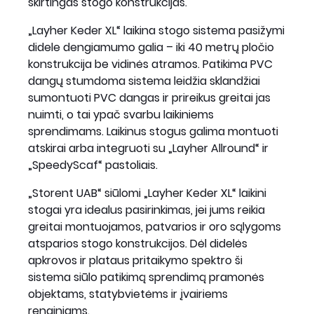
skirtingas stogo konstrukcijas.
„Layher Keder XL“ laikina stogo sistema pasižymi
didele dengiamumo galia – iki 40 metrų pločio
konstrukcija be vidinės atramos. Patikima PVC
dangų stumdoma sistema leidžia sklandžiai
sumontuoti PVC dangas ir prireikus greitai jas
nuimti, o tai ypač svarbu laikiniems
sprendimams. Laikinus stogus galima montuoti
atskirai arba integruoti su „Layher Allround“ ir
„SpeedyScaf“ pastoliais.
„Storent UAB“ siūlomi „Layher Keder XL“ laikini
stogai yra idealus pasirinkimas, jei jums reikia
greitai montuojamos, patvarios ir oro sąlygoms
atsparios stogo konstrukcijos. Dėl didelės
apkrovos ir plataus pritaikymo spektro ši
sistema siūlo patikimą sprendimą pramonės
objektams, statybvietėms ir įvairiems
renginiams.