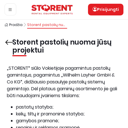
Prisijungti
Pradžia
Storent pastolių nuoma jūsų projektui
Storent pastolių nuoma jūsų
projektui
„STORENT“ siūlo Vokietijoje pagamintus pastolių
gamintojus, pagamintus „Wilhelm Layher GmbH &
Co KG“, didžiausio pasaulyje pastolių sistemų
gamintojo. Dėl plataus gaminių asortimento jie gali
būti naudojami įvairiems tikslams:
pastatų statyba;
kelių, tiltų ir pramoninė statyba;
gamybos pramonė;
renginių ir reklamos pramonė.