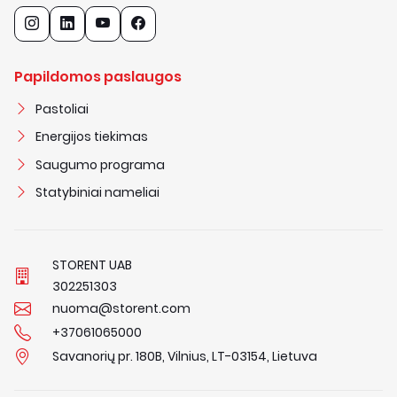
Papildomos paslaugos
Pastoliai
Energijos tiekimas
Saugumo programa
Statybiniai nameliai
STORENT UAB
3
0
2
2
5
1
3
0
3
nuoma@storent.com
+37061065000
Savanorių pr. 180B, Vilnius, LT-03154, Lietuva