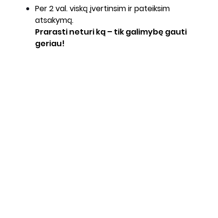
Per 2 val. viską įvertinsim ir pateiksim
atsakymą.
Prarasti neturi ką – tik galimybę gauti
geriau!