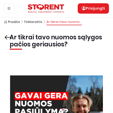
Prisijungti
Pradžia
Tinklaraštis
Ar tikrai tavo nuomos sąlygos pačios geriausios?
Ar tikrai tavo nuomos sąlygos
pačios geriausios?