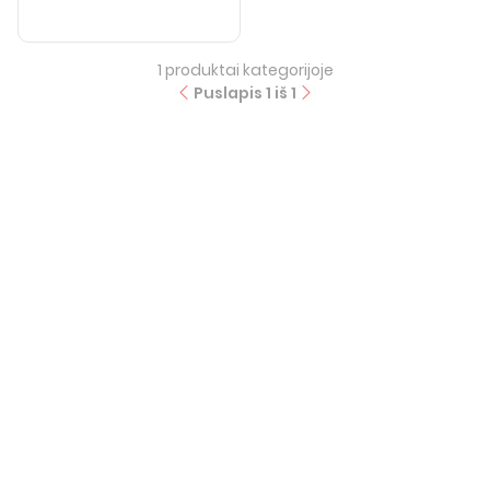
1
produktai kategorijoje
Puslapis
1
iš
1