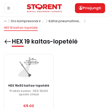
Prisijungti
Oro kompresoriai ir pneumatiniai įrankiai
Kaltai pneumatiniams kirstuvams
HEX 19 kaltas-lopetėlė
HEX 19 kaltas-lopetėlė
HEX 19x50 kaltas-lopetėlė
Prekės kodas
: HEX 19x50
spade chisel
€9.00