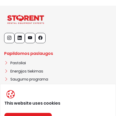
Papildomos paslaugos
Pastoliai
Energijos tiekimas
Saugumo programa
Statybiniai nameliai
This website uses cookies
STORENT UAB
3
0
2
2
5
1
3
0
3