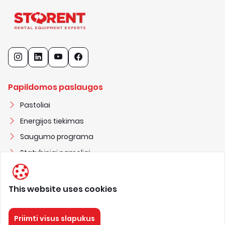
Papildomos paslaugos
Pastoliai
Energijos tiekimas
Saugumo programa
Statybiniai nameliai
This website uses cookies
STORENT UAB
3
0
2
2
5
1
3
0
3
Priimti visus slapukus
nuoma@storent.com