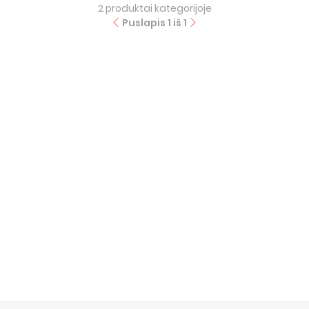
2
produktai kategorijoje
Puslapis
1
iš
1