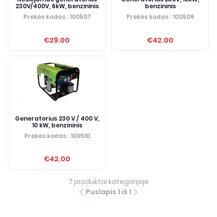
230V/400V, 6kW, benzininis
benzininis
Prekės kodas
: 100507
Prekės kodas
: 100509
€29.00
€42.00
Generatorius 230 V / 400 V,
10 kW, benzininis
Prekės kodas
: 100510
€42.00
7
produktai kategorijoje
Puslapis
1
iš
1