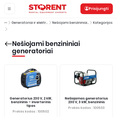
Prisijungti
Generatoriai ir elektros tiekimo įranga
Nešiojami benzininiai generatoriai
Kategorijos
Nešiojami benzininiai
generatoriai
Generatorius 230 V, 2 kW,
Nešiojamas generatorius
benzininis – inverterinis
230 V, 3 kW, benzininis
tipas
Prekės kodas
: 100503
Prekės kodas
: 100502