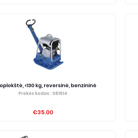
oplokštė, <130 kg, reversinė, benzininė
Prekės kodas
: 061514
€35.00