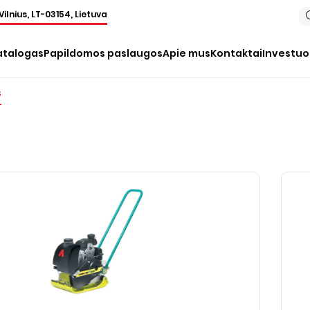
Vilnius, LT-03154, Lietuva
atalogas
Papildomos paslaugos
Apie mus
Kontaktai
Investu
s