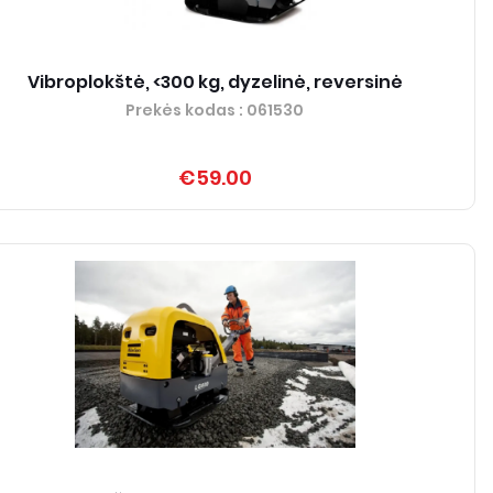
Vibroplokštė, <300 kg, dyzelinė, reversinė
Prekės kodas
: 061530
€59.00