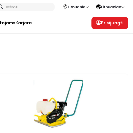
Ieškoti
Lithuania
Lithuanian
otojams
Karjera
Prisijungti