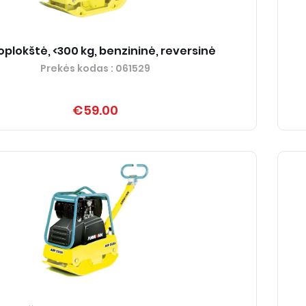
oplokštė, <300 kg, benzininė, reversinė
Prekės kodas
: 061529
€59.00