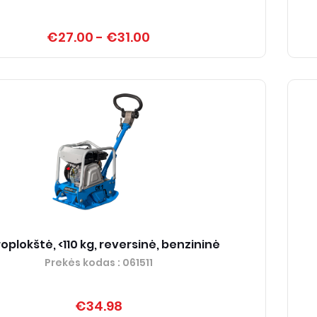
€27.00
-
€31.00
oplokštė, <110 kg, reversinė, benzininė
Prekės kodas
: 061511
€34.98