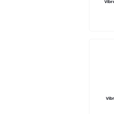
Vibr
Vib