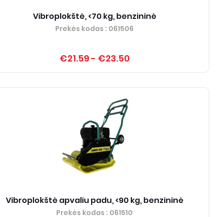
Vibroplokštė, <70 kg, benzininė
Prekės kodas
: 061506
€21.59
-
€23.50
Vibroplokštė apvaliu padu, <90 kg, benzininė
Prekės kodas
: 061510