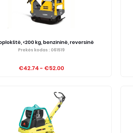
oplokštė, <200 kg, benzininė, reversinė
Prekės kodas
: 061519
€42.74
-
€52.00