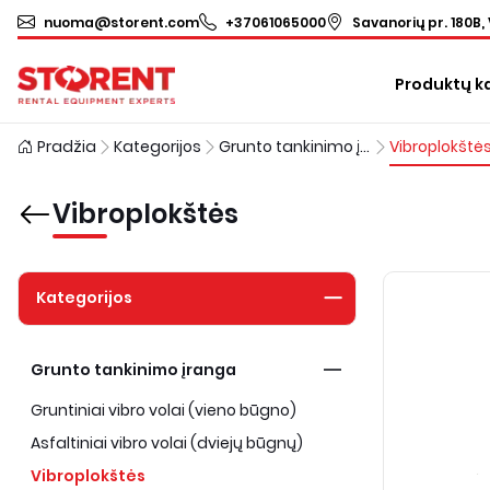
nuoma@storent.com
+37061065000
Savanorių pr. 180B, 
Produktų k
Pradžia
Kategorijos
Grunto tankinimo įranga
Vibroplokštė
Vibroplokštės
Kategorijos
Grunto tankinimo įranga
Gruntiniai vibro volai (vieno būgno)
Asfaltiniai vibro volai (dviejų būgnų)
Vibroplokštės