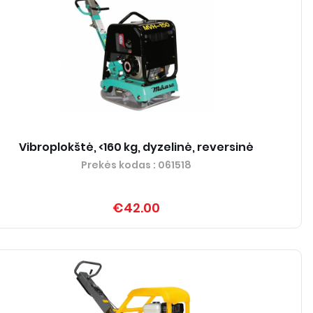
Vibroplokštė, <160 kg, dyzelinė, reversinė
Prekės kodas
: 061518
€42.00