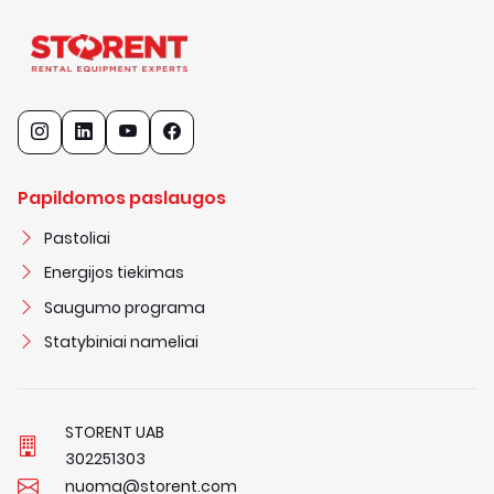
Papildomos paslaugos
Pastoliai
Energijos tiekimas
Saugumo programa
Statybiniai nameliai
STORENT UAB
3
0
2
2
5
1
3
0
3
nuoma@storent.com