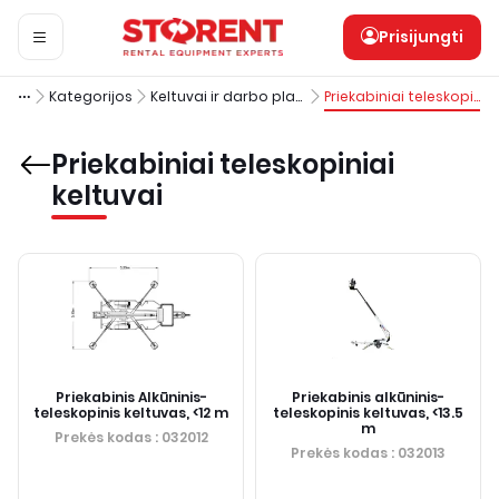
Prisijungti
Kategorijos
Keltuvai ir darbo platformos
Priekabiniai teleskopiniai keltuvai
Priekabiniai teleskopiniai
keltuvai
Priekabinis Alkūninis-
Priekabinis alkūninis-
teleskopinis keltuvas, <12 m
teleskopinis keltuvas, <13.5
m
Prekės kodas
: 032012
Prekės kodas
: 032013