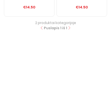
€14.50
€14.50
2
produktai kategorijoje
Puslapis
1
iš
1