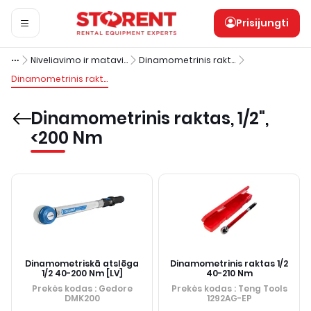
Prisijungti
Niveliavimo ir matavimo įranga
Dinamometrinis raktas
Dinamometrinis raktas, 1/2", <200 Nm
Dinamometrinis raktas, 1/2",
<200 Nm
Dinamometriskā atslēga
Dinamometrinis raktas 1/2
1/2 40-200 Nm [LV]
40-210 Nm
Prekės kodas
: Gedore
Prekės kodas
: Teng Tools
DMK200
1292AG-EP