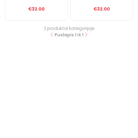
€32.00
€32.00
2
produktai kategorijoje
Puslapis
1
iš
1