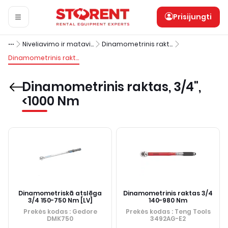
Prisijungti
Niveliavimo ir matavimo įranga
Dinamometrinis raktas
Dinamometrinis raktas, 3/4", <1000 Nm
Dinamometrinis raktas, 3/4",
<1000 Nm
Dinamometriskā atslēga
Dinamometrinis raktas 3/4
3/4 150-750 Nm [LV]
140-980 Nm
Prekės kodas
: Gedore
Prekės kodas
: Teng Tools
DMK750
3492AG-E2