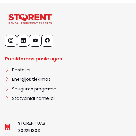
Papildomos paslaugos
Pastoliai
Energijos tiekimas
Saugumo programa
Statybiniai nameliai
STORENT UAB
3
0
2
2
5
1
3
0
3