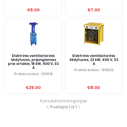
€6.00
€7.00
Elektrinis ventiliatorinis
Elektrinis ventiliatorinis
šildytuvas, prijungiamas
šildytuvas, 22 kW, 400 V, 32
prie ortakio, 18 kW, 400 V, 32
A
A
Prekės kodas
: 130522
Prekės kodas
: 130519
€25.00
€8.00
8
produktai kategorijoje
Puslapis
1
iš
1