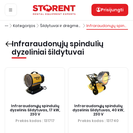
Prisijungti
Kategorijos
Šildytuvai ir drėgmės surinkėjai
Infraraudonųjų spindulių dyzeliniai šildytuvai
Infraraudonųjų spindulių
dyzeliniai šildytuvai
Infraraudonųjų spindulių
Infraraudonųjų spindulių
dyzelinis šildytuvas, 17 kW,
dyzelinis šildytuvas, 40 kW,
230 V
230 V
Prekės kodas
: 131717
Prekės kodas
: 131740