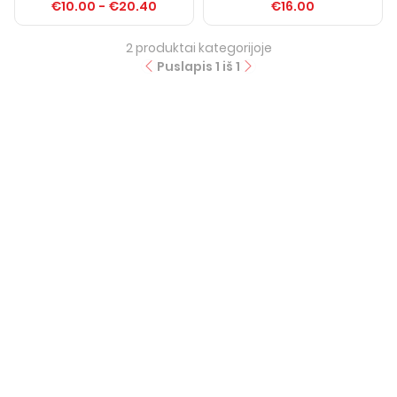
€10.00
-
€20.40
€16.00
2
produktai kategorijoje
Puslapis
1
iš
1