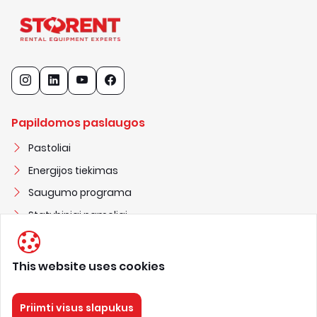
Papildomos paslaugos
Pastoliai
Energijos tiekimas
Saugumo programa
Statybiniai nameliai
This website uses cookies
STORENT UAB
3
0
2
2
5
1
3
0
3
Priimti visus slapukus
nuoma@storent.com