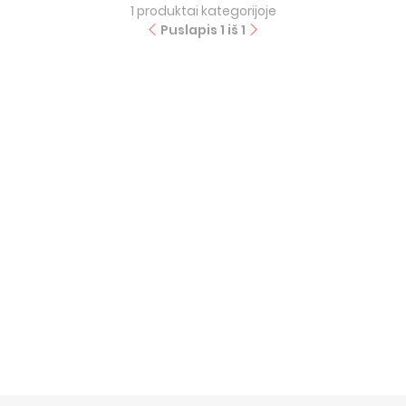
1
produktai kategorijoje
Puslapis
1
iš
1