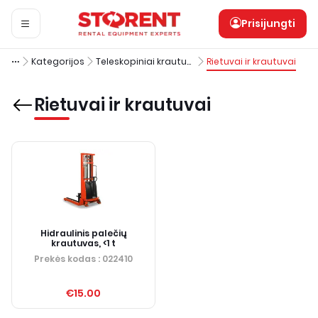
Prisijungti
Kategorijos
Teleskopiniai krautuvai ir šakiniai krautuvai
Rietuvai ir krautuvai
Rietuvai ir krautuvai
Hidraulinis palečių
krautuvas, <1 t
Prekės kodas
: 022410
€15.00