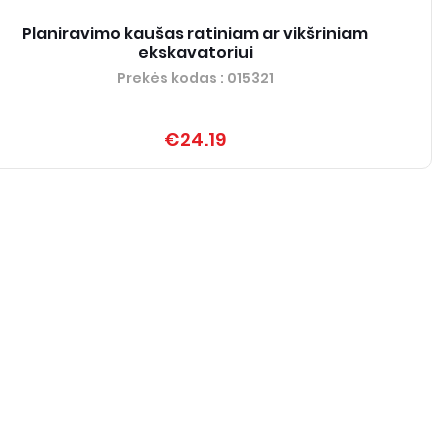
Planiravimo kaušas ratiniam ar vikšriniam
ekskavatoriui
Prekės kodas
: 015321
€24.19