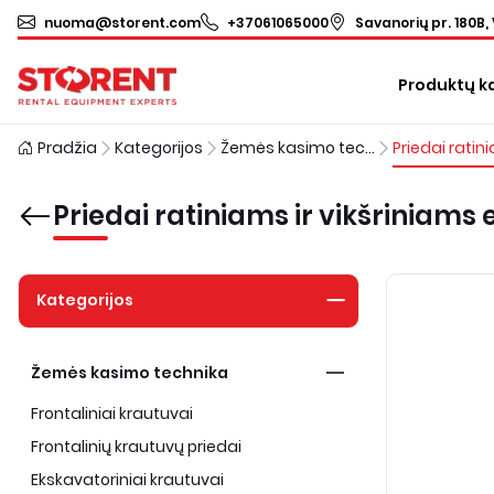
nuoma@storent.com
+37061065000
Savanorių pr. 180B, 
Produktų k
Pradžia
Kategorijos
Žemės kasimo technika
Priedai ratiniams ir vikšriniam
Kategorijos
Žemės kasimo technika
Frontaliniai krautuvai
Frontalinių krautuvų priedai
Ekskavatoriniai krautuvai