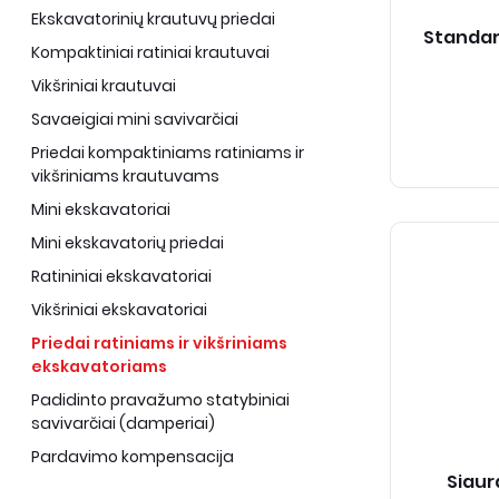
Ekskavatorinių krautuvų priedai
Standart
Kompaktiniai ratiniai krautuvai
Vikšriniai krautuvai
Savaeigiai mini savivarčiai
Priedai kompaktiniams ratiniams ir
vikšriniams krautuvams
Mini ekskavatoriai
Mini ekskavatorių priedai
Ratininiai ekskavatoriai
Vikšriniai ekskavatoriai
Priedai ratiniams ir vikšriniams
ekskavatoriams
Padidinto pravažumo statybiniai
savivarčiai (damperiai)
Pardavimo kompensacija
Siaur