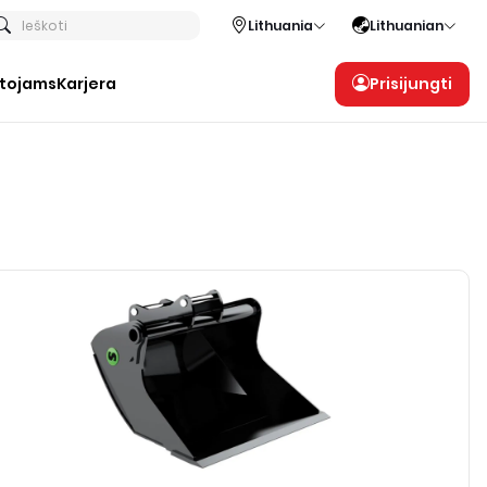
Ieškoti
Lithuania
Lithuanian
otojams
Karjera
Prisijungti