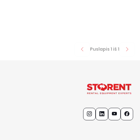
Puslapis
1
iš
1