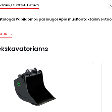
Vilnius, LT-03154, Lietuva
atalogas
Papildomos paslaugos
Apie mus
Kontaktai
Investu
Priedai ratiniams ir vikšriniams ekskavatoriams
s ekskavatoriams