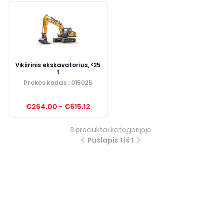
Vikšrinis ekskavatorius, <25
t
Prekės kodas
: 015025
€264.00
-
€615.12
3
produktai kategorijoje
Puslapis
1
iš
1