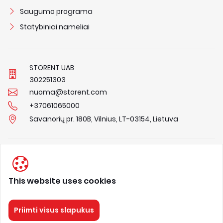
Saugumo programa
Statybiniai nameliai
STORENT UAB
3
0
2
2
5
1
3
0
3
nuoma@storent.com
+37061065000
Savanorių pr. 180B, Vilnius, LT-03154, Lietuva
Privacy Policy
Terms & Conditions
This website uses cookies
About us
Priimti visus slapukus
STORENT
Visos teisės saugomos 2026.