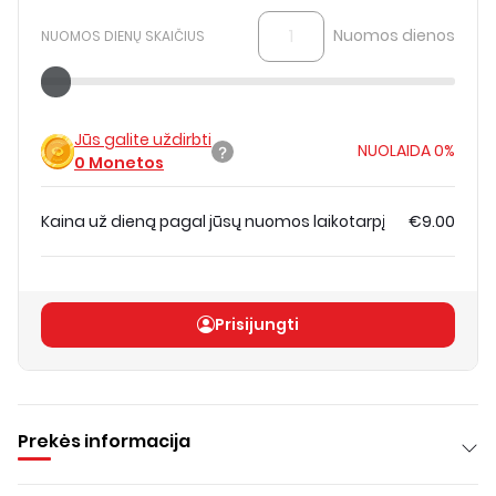
Nuomos dienos
NUOMOS DIENŲ SKAIČIUS
Jūs galite uždirbti
NUOLAIDA
0%
0
Monetos
Kaina už dieną pagal jūsų nuomos laikotarpį
€9.00
Bendra kaina
(
be PVM
)
€9.00
Prisijungti
Prekės informacija