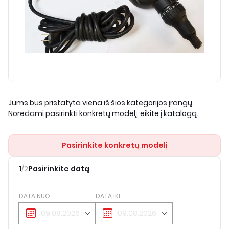
Jums bus pristatyta viena iš šios kategorijos įrangų.
Norėdami pasirinkti konkretų modelį, eikite į katalogą.
Pasirinkite konkretų modelį
1
/
2
Pasirinkite datą
DATA NUO
DATA IKI