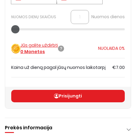
Nuomos dienos
NUOMOS DIENŲ SKAIČIUS
Jūs galite uždirbti
NUOLAIDA
0%
0
Monetos
Kaina už dieną pagal jūsų nuomos laikotarpį
€7.00
Bendra kaina
(
be PVM
)
€7.00
Prisijungti
Prekės informacija