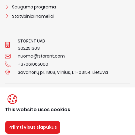
Saugumo programa
Statybiniai nameliai
STORENT UAB
3
0
2
2
5
1
3
0
3
nuoma@storent.com
+37061065000
Savanorių pr. 180B, Vilnius, LT-03154, Lietuva
Privacy Policy
Terms & Conditions
This website uses cookies
About us
Priimti visus slapukus
STORENT
Visos teisės saugomos 2026.