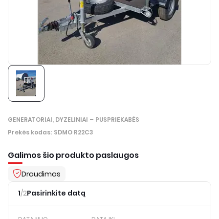
GENERATORIAI, DYZELINIAI – PUSPRIEKABĖS
Prekės kodas
:
SDMO R22C3
Galimos šio produkto paslaugos
Draudimas
1
/
2
Pasirinkite datą