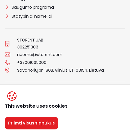
Saugumo programa
Statybiniai nameliai
STORENT UAB
3
0
2
2
5
1
3
0
3
nuoma@storent.com
+37061065000
Savanorių pr. 180B, Vilnius, LT-03154, Lietuva
Privacy Policy
Terms & Conditions
This website uses cookies
About us
Priimti visus slapukus
STORENT
Visos teisės saugomos 2026.