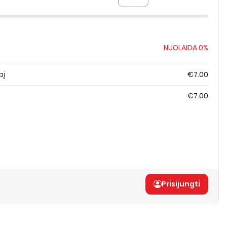
NUOLAIDA
0%
pį
€7.00
€7.00
Prisijungti