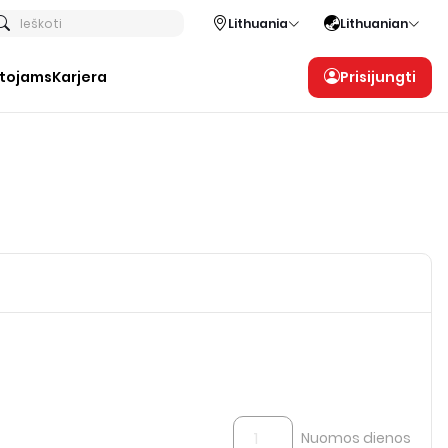
Ieškoti
Lithuania
Lithuanian
otojams
Karjera
Prisijungti
Nuomos dienos