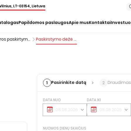
Vilnius, LT-03154, Lietuva
atalogas
Papildomos paslaugos
Apie mus
Kontaktai
Investu
Elektros paskirtymo dėžutės
Paskirstymo dėžė 32A
Pasirinkite datą
Draudimas
1
2
DATA NUO
DATA IKI
NUOMOS DIENŲ SKAIČIUS