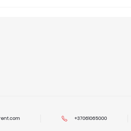
ent.com
+37061065000