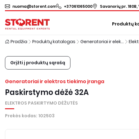
nuoma@storent.com
+37061065000
Savanorių pr. 180B, 
Produktų k
Pradžia
Produktų katalogas
Generatoriai ir elektros tiekimo įranga
Grįžti į produktų sąrašą
Generatoriai ir elektros tiekimo įranga
Paskirstymo dėžė 32A
ELEKTROS PASKIRTYMO DĖŽUTĖS
Prekės kodas
:
102503