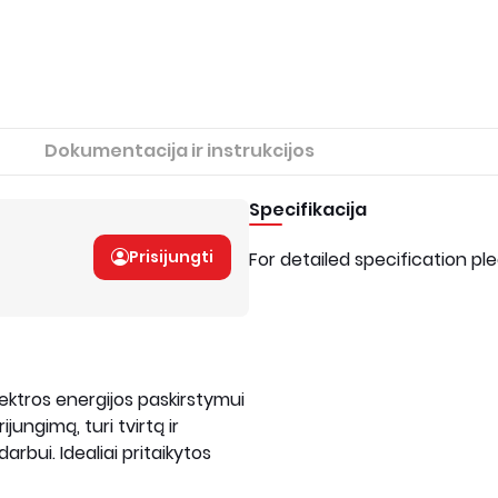
Dokumentacija ir instrukcijos
Specifikacija
Prisijungti
For detailed specification pl
ektros energijos paskirstymui
jungimą, turi tvirtą ir
rbui. Idealiai pritaikytos