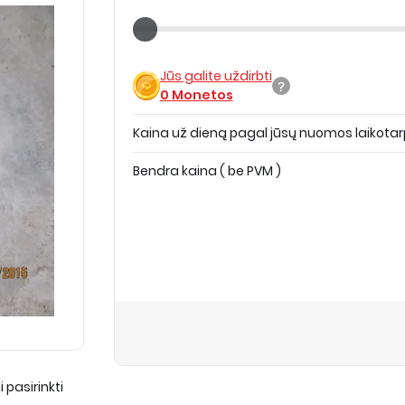
Jūs galite uždirbti
0
Monetos
Kaina už dieną pagal jūsų nuomos laikotar
Bendra kaina
(
be PVM
)
 pasirinkti