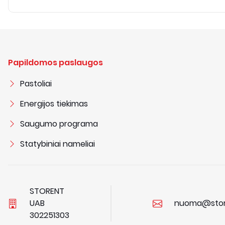
Papildomos paslaugos
Pastoliai
Energijos tiekimas
Saugumo programa
Statybiniai nameliai
STORENT
UAB
nuoma@stor
3
0
2
2
5
1
3
0
3