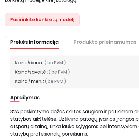
konkretų modelį, eikite į katalogą.
Pasirinkite konkretų modelį
Prekės informacija
Produkto prieinamumas
Kaina/diena
:
(
be PVM
)
Kaina/savaitė
:
(
be PVM
)
Kaina / mėn.
:
(
be PVM
)
Aprašymas
32A paskirstymo dėžės skirtos saugiam ir patikimam el
statybos aikštelėse. Užtikrina patogų įvairios įrangos pri
atsparų dizainą, tinka lauko sąlygoms bei intensyviam da
statybų profesionalų poreikiams.