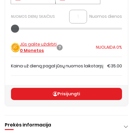
Nuomos dienos
NUOMOS DIENŲ SKAIČIUS
Jūs galite uždirbti
NUOLAIDA
0%
0
Monetos
Kaina už dieną pagal jūsų nuomos laikotarpį
€35.00
Bendra kaina
(
be PVM
)
€35.00
Prisijungti
Prekės informacija