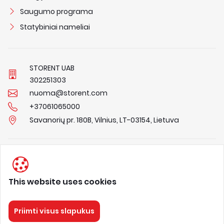
Saugumo programa
Statybiniai nameliai
STORENT UAB
3
0
2
2
5
1
3
0
3
nuoma@storent.com
+37061065000
Savanorių pr. 180B, Vilnius, LT-03154, Lietuva
Privacy Policy
Terms & Conditions
This website uses cookies
About us
Priimti visus slapukus
STORENT
Visos teisės saugomos 2026.