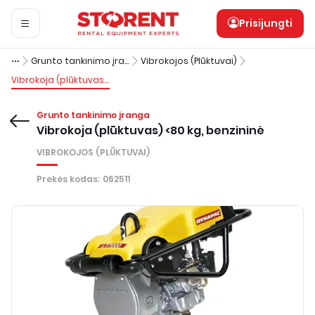
Prisijungti
Grunto tankinimo įranga
Vibrokojos (Plūktuvai)
Vibrokoja (plūktuvas) <80 kg, benzininė
Grunto tankinimo įranga
Vibrokoja (plūktuvas) <80 kg, benzininė
VIBROKOJOS (PLŪKTUVAI)
Prekės kodas
:
062511