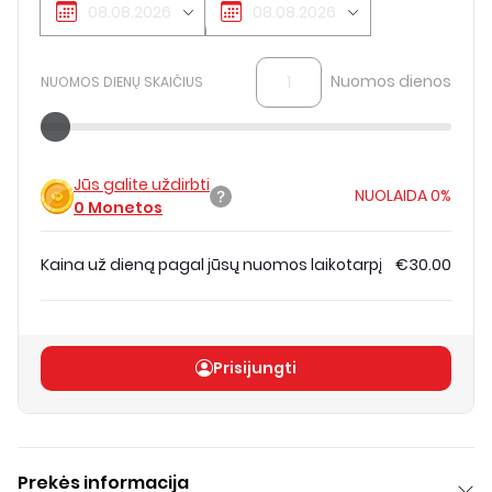
Nuomos dienos
NUOMOS DIENŲ SKAIČIUS
Jūs galite uždirbti
NUOLAIDA
0%
0
Monetos
Kaina už dieną pagal jūsų nuomos laikotarpį
€30.00
Bendra kaina
(
be PVM
)
€30.00
Prisijungti
Prekės informacija