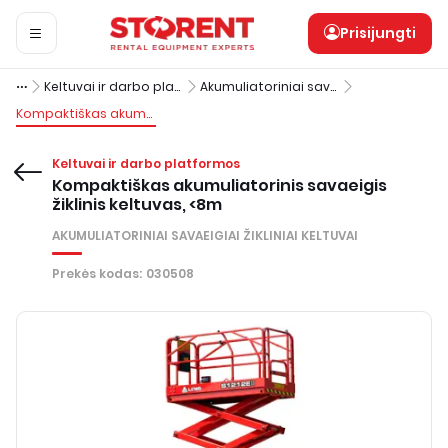
Prisijungti
Keltuvai ir darbo platformos
Akumuliatoriniai savaeigiai žikliniai keltuvai
Kompaktiškas akumuliatorinis savaeigis žiklinis keltuvas, <8m
Keltuvai ir darbo platformos
Kompaktiškas akumuliatorinis savaeigis
žiklinis keltuvas, <8m
AKUMULIATORINIAI SAVAEIGIAI ŽIKLINIAI KELTUVAI
Prekės kodas
:
030508