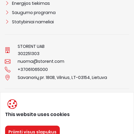
Energijos tiekimas
Saugumo programa
Statybiniai nameliai
STORENT UAB
3
0
2
2
5
1
3
0
3
nuoma@storent.com
+37061065000
Savanorių pr. 180B, Vilnius, LT-03154, Lietuva
Privacy Policy
Terms & Conditions
This website uses cookies
About us
Priimti visus slapukus