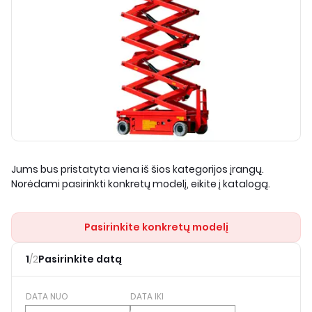
Jums bus pristatyta viena iš šios kategorijos įrangų.
Norėdami pasirinkti konkretų modelį, eikite į katalogą.
Pasirinkite konkretų modelį
1
/
2
Pasirinkite datą
DATA NUO
DATA IKI