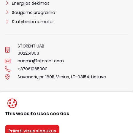
Energijos tiekimas
Saugumo programa
Statybiniai nameliai
STORENT UAB
3
0
2
2
5
1
3
0
3
nuoma@storent.com
+37061065000
Savanorių pr. 180B, Vilnius, LT-03154, Lietuva
Privacy Policy
Terms & Conditions
This website uses cookies
About us
Priimti visus slapukus