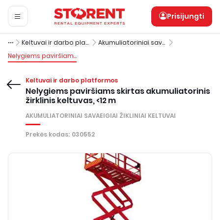
Prisijungti
Keltuvai ir darbo platformos
Akumuliatoriniai savaeigiai žikliniai keltuvai
Nelygiems paviršiams skirtas akumuliatorinis žirklinis keltuvas, <12 m
Keltuvai ir darbo platformos
Nelygiems paviršiams skirtas akumuliatorinis
žirklinis keltuvas, <12 m
AKUMULIATORINIAI SAVAEIGIAI ŽIKLINIAI KELTUVAI
Prekės kodas
:
030552