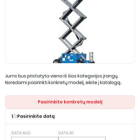
Jums bus pristatyta viena iš šios kategorijos įrangų.
Norėdami pasirinkti konkretų modelį, eikite į katalogą.
Pasirinkite konkretų modelį
1
/
2
Pasirinkite datą
DATA NUO
DATA IKI