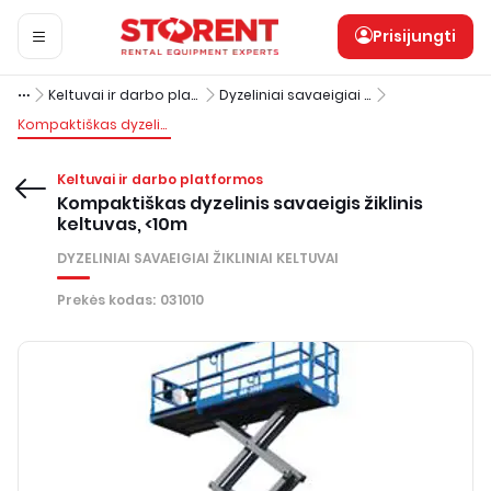
Prisijungti
Keltuvai ir darbo platformos
Dyzeliniai savaeigiai žikliniai keltuvai
Kompaktiškas dyzelinis savaeigis žiklinis keltuvas, <10m
Keltuvai ir darbo platformos
Kompaktiškas dyzelinis savaeigis žiklinis
keltuvas, <10m
DYZELINIAI SAVAEIGIAI ŽIKLINIAI KELTUVAI
Prekės kodas
:
031010