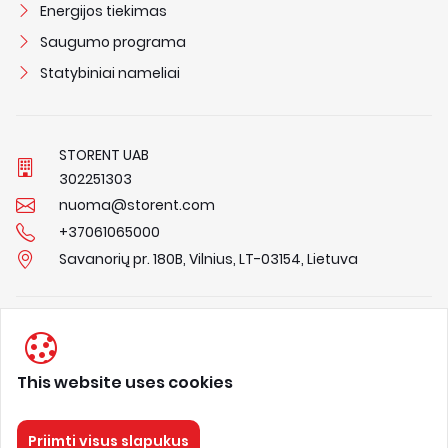
Energijos tiekimas
Saugumo programa
Statybiniai nameliai
STORENT UAB
3
0
2
2
5
1
3
0
3
nuoma@storent.com
+37061065000
Savanorių pr. 180B, Vilnius, LT-03154, Lietuva
Privacy Policy
Terms & Conditions
This website uses cookies
About us
Priimti visus slapukus