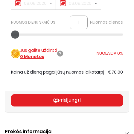
Nuomos dienos
NUOMOS DIENŲ SKAIČIUS
Jūs galite uždirbti
NUOLAIDA
0%
0
Monetos
Kaina už dieną pagal jūsų nuomos laikotarpį
€70.00
Bendra kaina
(
be PVM
)
€70.00
Prisijungti
Prekės informacija