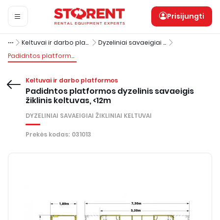
Prisijungti
Keltuvai ir darbo platformos
Dyzeliniai savaeigiai žikliniai keltuvai
Padidntos platformos dyzelinis savaeigis žiklinis keltuvas, <12m
Keltuvai ir darbo platformos
Padidntos platformos dyzelinis savaeigis
žiklinis keltuvas, <12m
DYZELINIAI SAVAEIGIAI ŽIKLINIAI KELTUVAI
Prekės kodas
:
031013