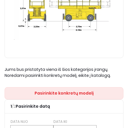
Jums bus pristatyta viena iš šios kategorijos įrangų.
Norėdami pasirinkti konkretų modelį, eikite į katalogą.
Pasirinkite konkretų modelį
1
/
2
Pasirinkite datą
DATA NUO
DATA IKI