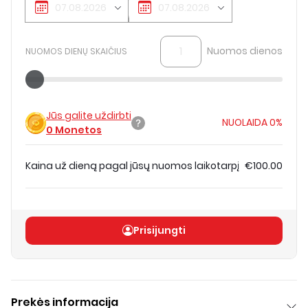
Nuomos dienos
NUOMOS DIENŲ SKAIČIUS
Jūs galite uždirbti
NUOLAIDA
0%
0
Monetos
Kaina už dieną pagal jūsų nuomos laikotarpį
€100.00
Bendra kaina
(
be PVM
)
€100.00
Prisijungti
Prekės informacija