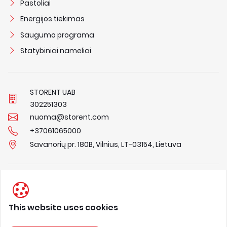
Pastoliai
Energijos tiekimas
Saugumo programa
Statybiniai nameliai
STORENT UAB
3
0
2
2
5
1
3
0
3
nuoma@storent.com
+37061065000
Savanorių pr. 180B, Vilnius, LT-03154, Lietuva
Privacy Policy
Terms & Conditions
This website uses cookies
About us