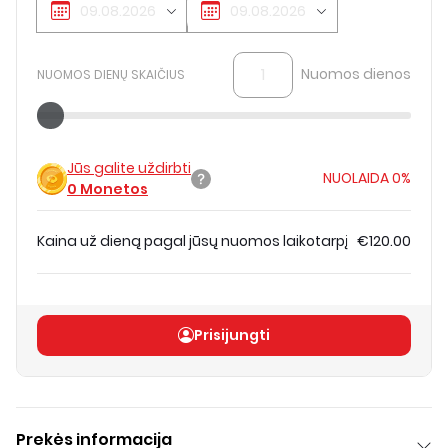
Nuomos dienos
NUOMOS DIENŲ SKAIČIUS
Jūs galite uždirbti
NUOLAIDA
0%
0
Monetos
Kaina už dieną pagal jūsų nuomos laikotarpį
€120.00
Bendra kaina
(
be PVM
)
€120.00
Prisijungti
Prekės informacija