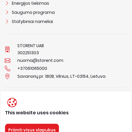
Energijos tiekimas
Saugumo programa
Statybiniai nameliai
STORENT UAB
3
0
2
2
5
1
3
0
3
nuoma@storent.com
+37061065000
Savanorių pr. 180B, Vilnius, LT-03154, Lietuva
Privacy Policy
Terms & Conditions
This website uses cookies
About us
Priimti visus slapukus