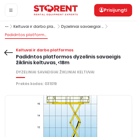
Prisijungti
Keltuvai ir darbo platformos
Dyzeliniai savaeigiai žikliniai keltuvai
Padidntos platformos dyzelinis savaeigis žiklinis keltuvas, <18m
Keltuvai ir darbo platformos
Padidntos platformos dyzelinis savaeigis
žiklinis keltuvas, <18m
DYZELINIAI SAVAEIGIAI ŽIKLINIAI KELTUVAI
Prekės kodas
:
031019