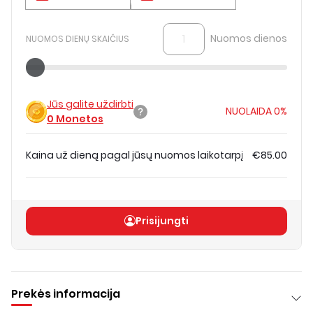
Nuomos dienos
NUOMOS DIENŲ SKAIČIUS
Jūs galite uždirbti
NUOLAIDA
0%
0
Monetos
Kaina už dieną pagal jūsų nuomos laikotarpį
€85.00
Bendra kaina
(
be PVM
)
€85.00
Prisijungti
Prekės informacija