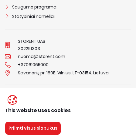
Saugumo programa
Statybiniai nameliai
STORENT UAB
3
0
2
2
5
1
3
0
3
nuoma@storent.com
+37061065000
Savanorių pr. 180B, Vilnius, LT-03154, Lietuva
Privacy Policy
Terms & Conditions
This website uses cookies
About us
Priimti visus slapukus
STORENT
Visos teisės saugomos 2026.