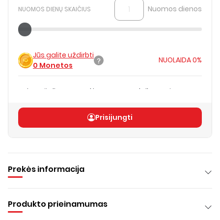
Nuomos dienos
NUOMOS DIENŲ SKAIČIUS
Jūs galite uždirbti
NUOLAIDA
0%
0
Monetos
Kaina už dieną pagal jūsų nuomos laikotarpį
€1.00
Bendra kaina
(
be PVM
)
€1.00
Prisijungti
Prekės informacija
Produkto prieinamumas