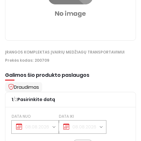
ĮRANGOS KOMPLEKTAS ĮVAIRIŲ MEDŽIAGŲ TRANSPORTAVIMUI
Prekės kodas
:
200709
Galimos šio produkto paslaugos
Draudimas
1
/
2
Pasirinkite datą
DATA NUO
DATA IKI