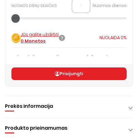
Nuomos dienos
NUOMOS DIENŲ SKAIČIUS
Jūs galite uždirbti
NUOLAIDA
0%
0
Monetos
Kaina už dieną pagal jūsų nuomos laikotarpį
€15.00
Bendra kaina
(
be PVM
)
€15.00
Prisijungti
Prekės informacija
Produkto prieinamumas