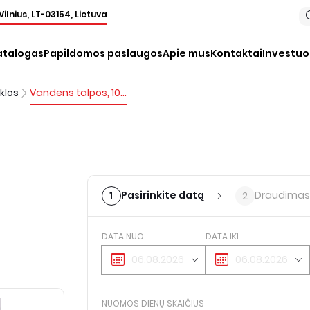
Vilnius, LT-03154, Lietuva
atalogas
Papildomos paslaugos
Apie mus
Kontaktai
Investu
klos
Vandens talpos, 1000 l
Pasirinkite datą
Draudimas
1
2
DATA NUO
DATA IKI
NUOMOS DIENŲ SKAIČIUS