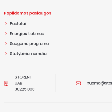
Papildomos paslaugos
Pastoliai
Energijos tiekimas
Saugumo programa
Statybiniai nameliai
STORENT
UAB
nuoma@stor
3
0
2
2
5
1
3
0
3