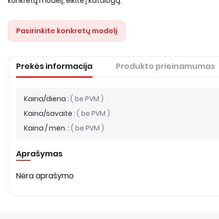
konkretų modelį, eikite į katalogą.
Pasirinkite konkretų modelį
Prekės informacija
Produkto prieinamumas
Kaina/diena
:
(
be PVM
)
Kaina/savaitė
:
(
be PVM
)
Kaina / mėn.
:
(
be PVM
)
Aprašymas
Nėra aprašymo