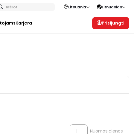
Ieškoti
Lithuania
Lithuanian
otojams
Karjera
Prisijungti
Nuomos dienos