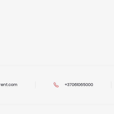
ent.com
+37061065000