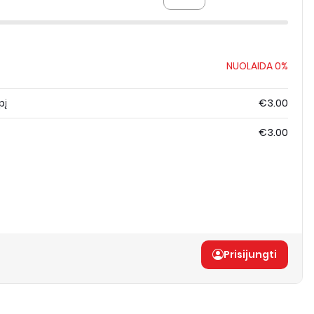
NUOLAIDA
0%
pį
€3.00
€3.00
Prisijungti