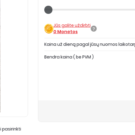
Jūs galite uždirbti
0
Monetos
Kaina už dieną pagal jūsų nuomos laikotar
Bendra kaina
(
be PVM
)
 pasirinkti