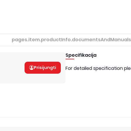
pages.item.productInfo.documentsAndManuals
Specifikacija
Prisijungti
For detailed specification pl