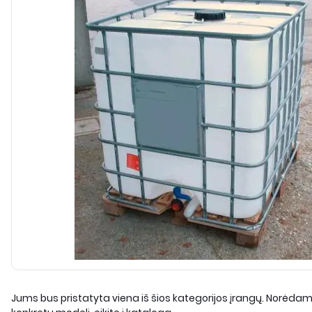
Jums bus pristatyta viena iš šios kategorijos įrangų. Norėdami