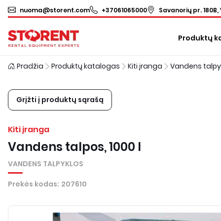
nuoma@storent.com
+37061065000
Savanorių pr. 180B, 
Produktų k
Pradžia
Produktų katalogas
Kiti įranga
Vandens talpy
Grįžti į produktų sąrašą
Kiti įranga
Vandens talpos, 1000 l
VANDENS TALPYKLOS
Prekės kodas
:
207610