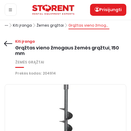
Prisijungti
Kiti įranga
Žemės grąžtai
Grąžtas vieno žmogaus žemės grąžtui, 150 mm
Kiti įranga
Grąžtas vieno žmogaus žemės grąžtui, 150
mm
ŽEMĖS GRĄŽTAI
Prekės kodas
:
204914