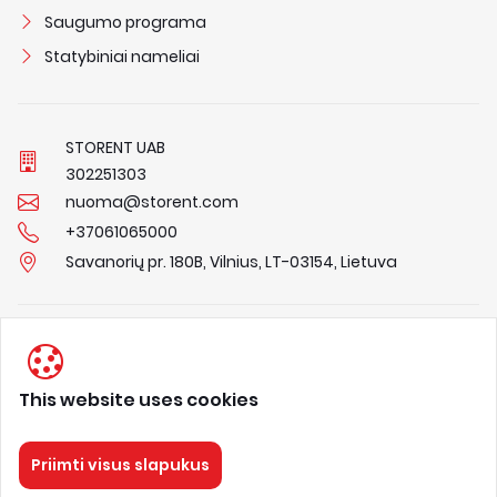
Saugumo programa
Statybiniai nameliai
STORENT UAB
3
0
2
2
5
1
3
0
3
nuoma@storent.com
+37061065000
Savanorių pr. 180B, Vilnius, LT-03154, Lietuva
Privacy Policy
Terms & Conditions
This website uses cookies
About us
Priimti visus slapukus
STORENT
Visos teisės saugomos 2026.