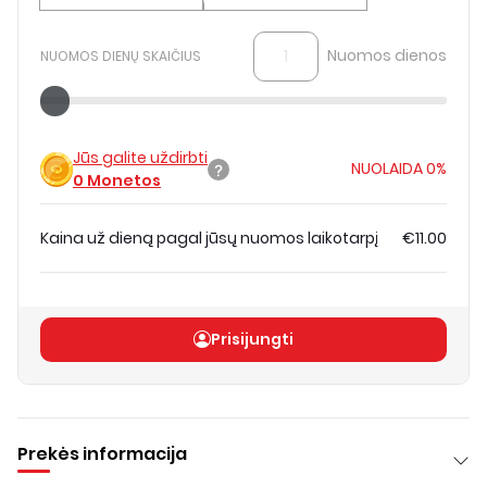
Nuomos dienos
NUOMOS DIENŲ SKAIČIUS
Jūs galite uždirbti
NUOLAIDA
0%
0
Monetos
Kaina už dieną pagal jūsų nuomos laikotarpį
€11.00
Bendra kaina
(
be PVM
)
€11.00
Prisijungti
Prekės informacija