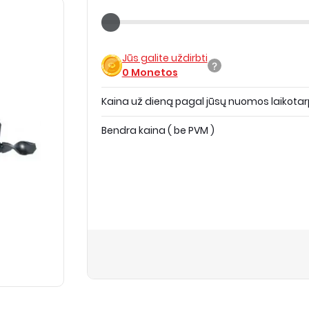
Jūs galite uždirbti
0
Monetos
Kaina už dieną pagal jūsų nuomos laikotar
Bendra kaina
(
be PVM
)