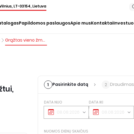
Vilnius, LT-03154, Lietuva
atalogas
Papildomos paslaugos
Apie mus
Kontaktai
Investu
i
Grąžtas vieno žmogaus žemės grąžtui, 200 mm
Pasirinkite datą
Draudimas
1
2
tui,
DATA NUO
DATA IKI
NUOMOS DIENŲ SKAIČIUS