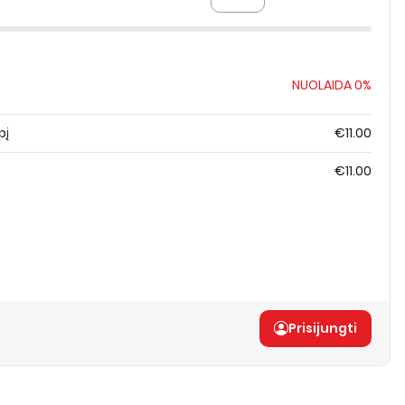
NUOLAIDA
0%
pį
€11.00
€11.00
Prisijungti