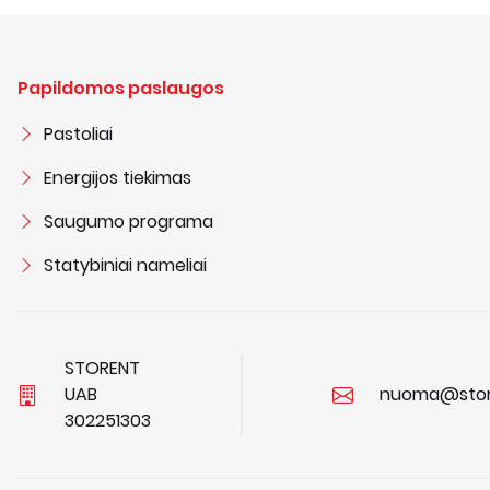
Papildomos paslaugos
Pastoliai
Energijos tiekimas
Saugumo programa
Statybiniai nameliai
STORENT
UAB
nuoma@stor
3
0
2
2
5
1
3
0
3