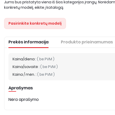
Jums bus pristatyta viena iš šios kategorijos įrangų. Norėdami
konkretų modelį, eikite į katalogą.
Pasirinkite konkretų modelį
Prekės informacija
Produkto prieinamumas
Kaina/diena
:
(
be PVM
)
Kaina/savaitė
:
(
be PVM
)
Kaina / mėn.
:
(
be PVM
)
Aprašymas
Nėra aprašymo