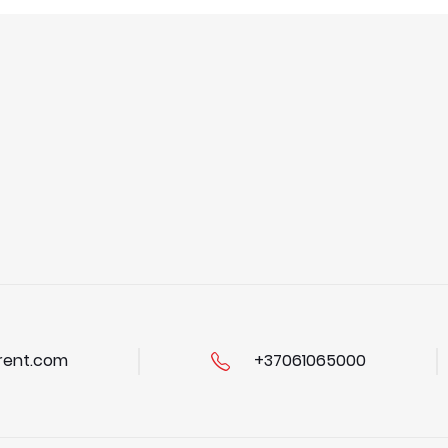
ent.com
+37061065000