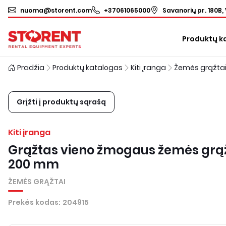
nuoma@storent.com
+37061065000
Savanorių pr. 180B, 
Produktų k
Pradžia
Produktų katalogas
Kiti įranga
Žemės grąžta
Grįžti į produktų sąrašą
Kiti įranga
Grąžtas vieno žmogaus žemės grąž
200 mm
ŽEMĖS GRĄŽTAI
Prekės kodas
:
204915