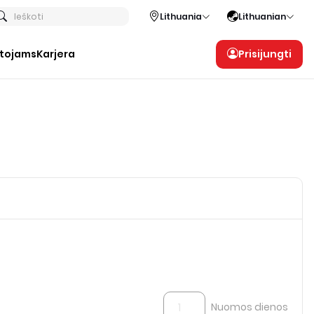
Ieškoti
Lithuania
Lithuanian
otojams
Karjera
Prisijungti
Nuomos dienos