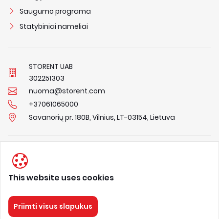
Saugumo programa
Statybiniai nameliai
STORENT UAB
3
0
2
2
5
1
3
0
3
nuoma@storent.com
+37061065000
Savanorių pr. 180B, Vilnius, LT-03154, Lietuva
Privacy Policy
Terms & Conditions
This website uses cookies
About us
Priimti visus slapukus
STORENT
Visos teisės saugomos 2026.