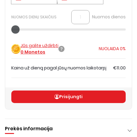
Nuomos dienos
NUOMOS DIENŲ SKAIČIUS
Jūs galite uždirbti
NUOLAIDA
0%
0
Monetos
Kaina už dieną pagal jūsų nuomos laikotarpį
€11.00
Bendra kaina
(
be PVM
)
€11.00
Prisijungti
Prekės informacija