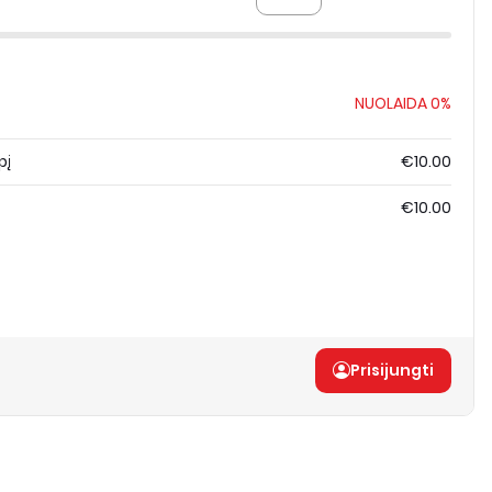
NUOLAIDA
0%
pį
€10.00
€10.00
Prisijungti