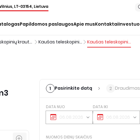
Vilnius, LT-03154, Lietuva
atalogas
Papildomos paslaugos
Apie mus
Kontaktai
Investu
Teleskopinių krautuvų priedai
Kaušas teleskopiniam krautuvui, <1,0 m³
Kaušas teleskopiniam krautuvui, 1m3
Pasirinkite datą
Draudimas
1
2
1m3
DATA NUO
DATA IKI
NUOMOS DIENŲ SKAIČIUS