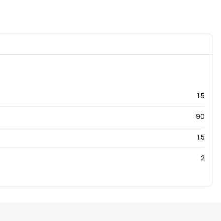
1.5
90
1.5
2