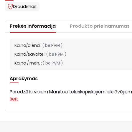
Draudimas
Prekės informacija
Produkto prieinamumas
Kaina/diena
:
(
be PVM
)
Kaina/savaitė
:
(
be PVM
)
Kaina / mėn.
:
(
be PVM
)
Aprašymas
Paredzēts visiem Manitou teleskopiskajiem iekrāvējiem,
šeit