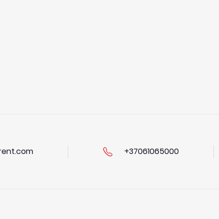
ent.com
+37061065000