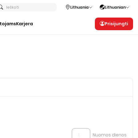
Ieškoti
Lithuania
Lithuanian
otojams
Karjera
Prisijungti
Nuomos dienos