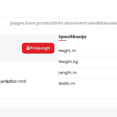
pages.item.productInfo.documentsAndManuals
Specifikacija
Prisijungti
Height, m
Weight, kg
Length, m
ietilpība 1 m3
Width, m