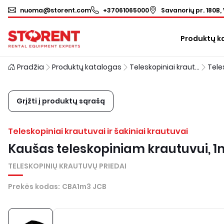
nuoma@storent.com
+37061065000
Savanorių pr. 180B, 
Produktų k
Pradžia
Produktų katalogas
Teleskopiniai krautuvai ir šakiniai krautuvai
Grįžti į produktų sąrašą
Teleskopiniai krautuvai ir šakiniai krautuvai
Kaušas teleskopiniam krautuvui, 
TELESKOPINIŲ KRAUTUVŲ PRIEDAI
Prekės kodas
:
CBA1m3 JCB