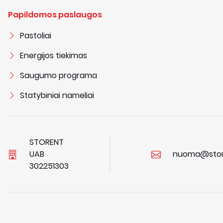
Papildomos paslaugos
Pastoliai
Energijos tiekimas
Saugumo programa
Statybiniai nameliai
STORENT
UAB
nuoma@stor
3
0
2
2
5
1
3
0
3