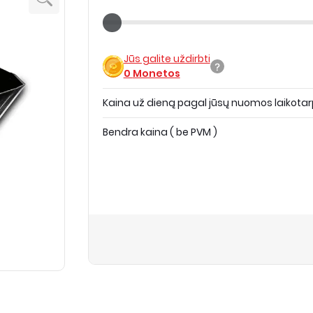
Jūs galite uždirbti
0
Monetos
Kaina už dieną pagal jūsų nuomos laikotar
Bendra kaina
(
be PVM
)