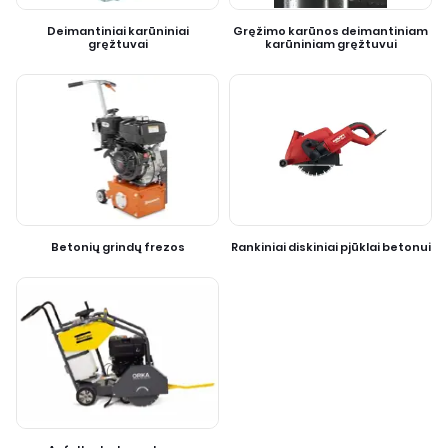
Deimantiniai karūniniai
Gręžimo karūnos deimantiniam
gręžtuvai
karūniniam gręžtuvui
Betonių grindų frezos
Rankiniai diskiniai pjūklai betonui