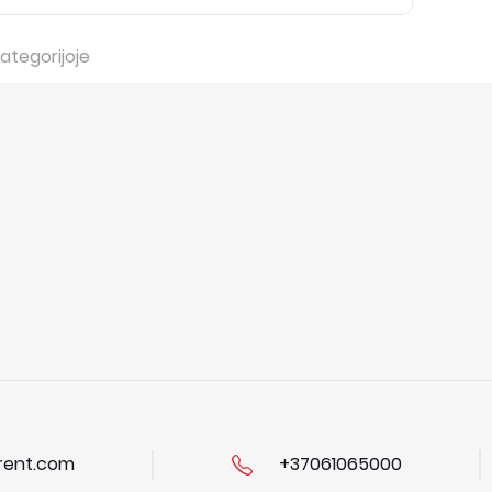
ategorijoje
ent.com
+37061065000