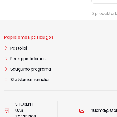
5
produktai k
Papildomos paslaugos
Pastoliai
Energijos tiekimas
Saugumo programa
Statybiniai nameliai
STORENT
UAB
nuoma@stor
3
0
2
2
5
1
3
0
3