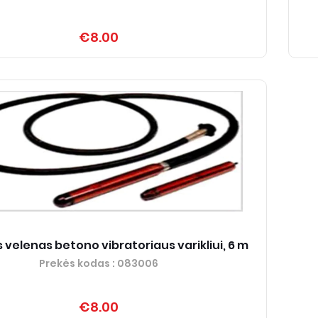
€8.00
 velenas betono vibratoriaus varikliui, 6 m
Prekės kodas
: 083006
€8.00