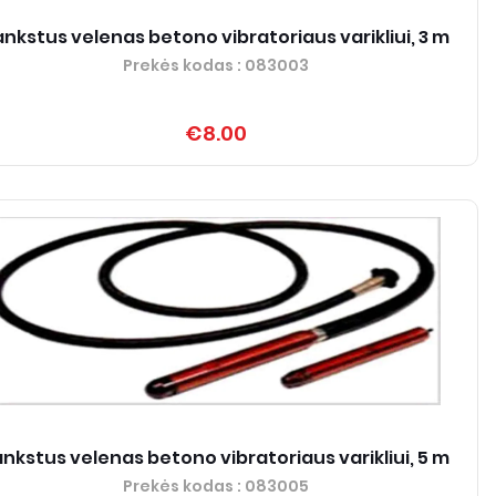
ankstus velenas betono vibratoriaus varikliui, 3 m
Prekės kodas
: 083003
€8.00
ankstus velenas betono vibratoriaus varikliui, 5 m
Prekės kodas
: 083005