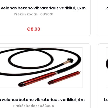
velenas betono vibratoriaus varikliui, 1,5 m
L
Prekės kodas
: 083001
€8.00
 velenas betono vibratoriaus varikliui, 4 m
L
Prekės kodas
: 083004