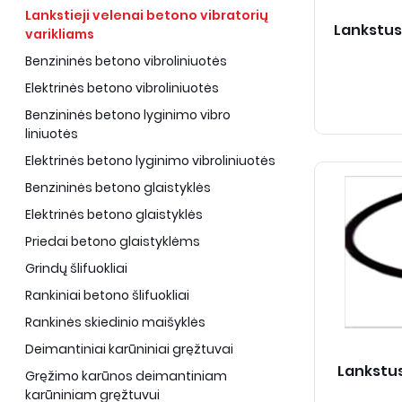
Lankstieji velenai betono vibratorių
Lankstus 
varikliams
Benzininės betono vibroliniuotės
Elektrinės betono vibroliniuotės
Benzininės betono lyginimo vibro
liniuotės
Elektrinės betono lyginimo vibroliniuotės
Benzininės betono glaistyklės
Elektrinės betono glaistyklės
Priedai betono glaistyklėms
Grindų šlifuokliai
Rankiniai betono šlifuokliai
Rankinės skiedinio maišyklės
Deimantiniai karūniniai gręžtuvai
Lankstus
Gręžimo karūnos deimantiniam
karūniniam gręžtuvui