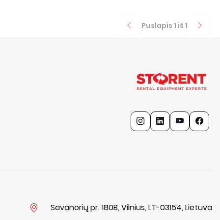
Puslapis
1
iš
1
Savanorių pr. 180B, Vilnius, LT-03154, Lietuva