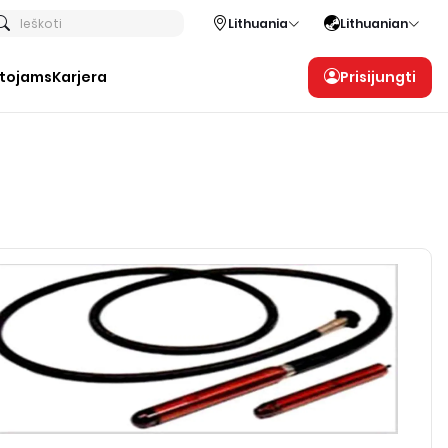
Ieškoti
Lithuania
Lithuanian
otojams
Karjera
Prisijungti