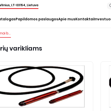
Vilnius, LT-03154, Lietuva
atalogas
Papildomos paslaugos
Apie mus
Kontaktai
Investu
Lankstieji velenai betono vibratorių varikliams
orių varikliams