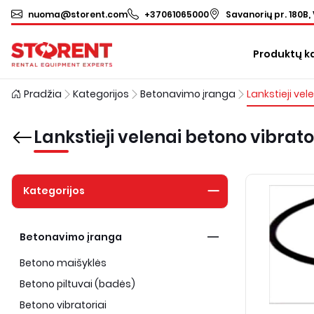
nuoma@storent.com
+37061065000
Savanorių pr. 180B, 
Produktų k
Pradžia
Kategorijos
Betonavimo įranga
Lankstieji velenai betono vibrat
Kategorijos
Betonavimo įranga
Betono maišyklės
Betono piltuvai (badės)
Betono vibratoriai