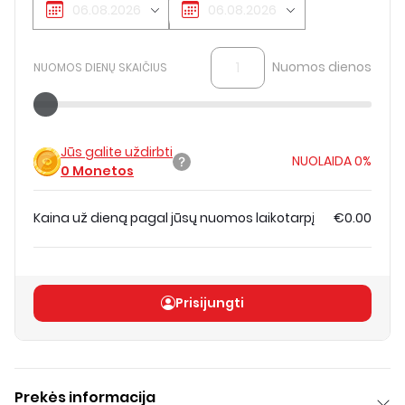
Nuomos dienos
NUOMOS DIENŲ SKAIČIUS
Jūs galite uždirbti
NUOLAIDA
0%
0
Monetos
Kaina už dieną pagal jūsų nuomos laikotarpį
€0.00
Bendra kaina
(
be PVM
)
€0.00
Prisijungti
Prekės informacija