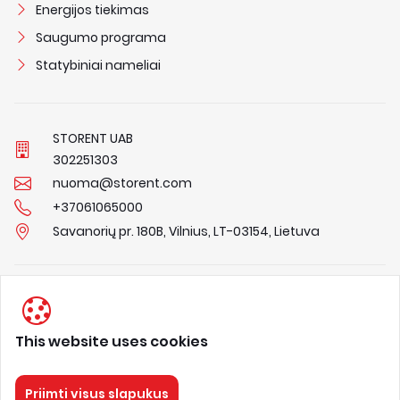
Energijos tiekimas
Saugumo programa
Statybiniai nameliai
STORENT UAB
3
0
2
2
5
1
3
0
3
nuoma@storent.com
+37061065000
Savanorių pr. 180B, Vilnius, LT-03154, Lietuva
Privacy Policy
Terms & Conditions
This website uses cookies
About us
Priimti visus slapukus