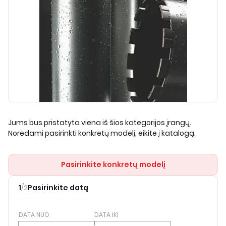
Jums bus pristatyta viena iš šios kategorijos įrangų.
Norėdami pasirinkti konkretų modelį, eikite į katalogą.
Pasirinkite konkretų modelį
1
/
2
Pasirinkite datą
DATA NUO
DATA IKI