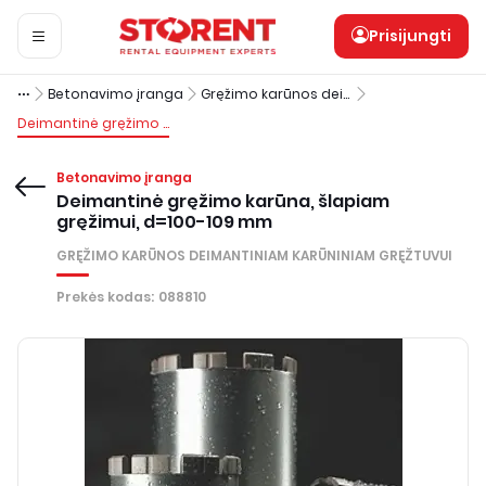
Prisijungti
Betonavimo įranga
Gręžimo karūnos deimantiniam karūniniam gręžtuvui
Deimantinė gręžimo karūna, šlapiam gręžimui, d=100-109 mm
Betonavimo įranga
Deimantinė gręžimo karūna, šlapiam
gręžimui, d=100-109 mm
GRĘŽIMO KARŪNOS DEIMANTINIAM KARŪNINIAM GRĘŽTUVUI
Prekės kodas
:
088810