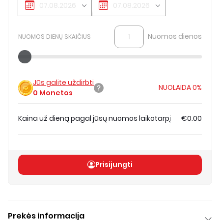
Nuomos dienos
NUOMOS DIENŲ SKAIČIUS
Jūs galite uždirbti
NUOLAIDA
0%
0
Monetos
Kaina už dieną pagal jūsų nuomos laikotarpį
€0.00
Bendra kaina
(
be PVM
)
€0.00
Prisijungti
Prekės informacija