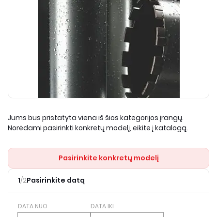
Jums bus pristatyta viena iš šios kategorijos įrangų.
Norėdami pasirinkti konkretų modelį, eikite į katalogą.
Pasirinkite konkretų modelį
1
/
2
Pasirinkite datą
DATA NUO
DATA IKI