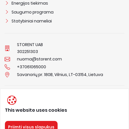
Energijos tiekimas
Saugumo programa
Statybiniai nameliai
STORENT UAB
3
0
2
2
5
1
3
0
3
nuoma@storent.com
+37061065000
Savanorių pr. 180B, Vilnius, LT-03154, Lietuva
Privacy Policy
Terms & Conditions
This website uses cookies
About us
Priimti visus slapukus