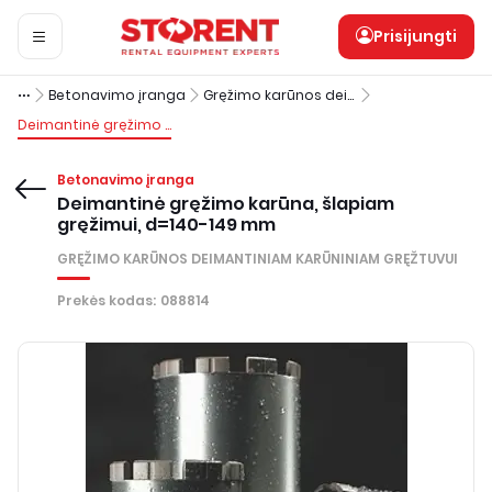
Prisijungti
Betonavimo įranga
Gręžimo karūnos deimantiniam karūniniam gręžtuvui
Deimantinė gręžimo karūna, šlapiam gręžimui, d=140-149 mm
Betonavimo įranga
Deimantinė gręžimo karūna, šlapiam
gręžimui, d=140-149 mm
GRĘŽIMO KARŪNOS DEIMANTINIAM KARŪNINIAM GRĘŽTUVUI
Prekės kodas
:
088814