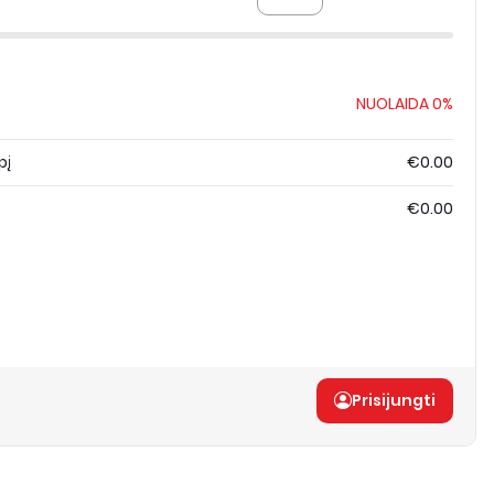
NUOLAIDA
0%
pį
€0.00
€0.00
Prisijungti