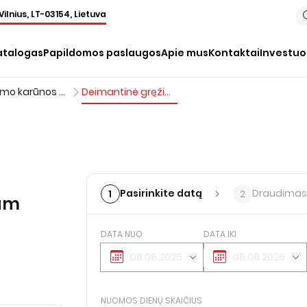
Vilnius, LT-03154, Lietuva
atalogas
Papildomos paslaugos
Apie mus
Kontaktai
Investu
Gręžimo karūnos deimantiniam karūniniam gręžtuvui
Deimantinė gręžimo karūna, šlapiam gręžimui, d=200-209 mm
Pasirinkite datą
Draudimas
1
2
iam
DATA NUO
DATA IKI
NUOMOS DIENŲ SKAIČIUS