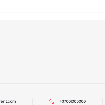
ent.com
+37061065000