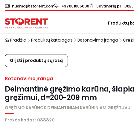
nuoma@storent.com
+37061065000
Savanorių pr. 180B, 
Produktų k
Pradžia
Produktų katalogas
Betonavimo įranga
Grįžti į produktų sąrašą
Betonavimo įranga
Deimantinė gręžimo karūna, šlap
gręžimui, d=200-209 mm
GRĘŽIMO KARŪNOS DEIMANTINIAM KARŪNINIAM GRĘŽTUVUI
Prekės kodas
:
088820