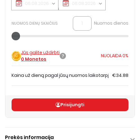
Nuomos dienos
NUOMOS DIENŲ SKAIČIUS
Jūs galite uždirbti
NUOLAIDA
0%
0
Monetos
Kaina už dieną pagal jūsų nuomos laikotarpį
€34.88
Bendra kaina
(
be PVM
)
€34.88
Prisijungti
Prekės informacija