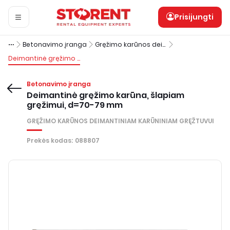
Prisijungti
Betonavimo įranga
Gręžimo karūnos deimantiniam karūniniam gręžtuvui
Deimantinė gręžimo karūna, šlapiam gręžimui, d=70-79 mm
Betonavimo įranga
Deimantinė gręžimo karūna, šlapiam
gręžimui, d=70-79 mm
GRĘŽIMO KARŪNOS DEIMANTINIAM KARŪNINIAM GRĘŽTUVUI
Prekės kodas
:
088807