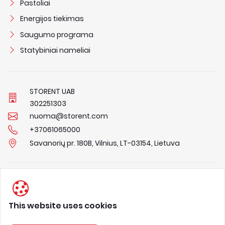
Pastoliai
Energijos tiekimas
Saugumo programa
Statybiniai nameliai
STORENT UAB
3
0
2
2
5
1
3
0
3
nuoma@storent.com
+37061065000
Savanorių pr. 180B, Vilnius, LT-03154, Lietuva
Privacy Policy
Terms & Conditions
This website uses cookies
About us