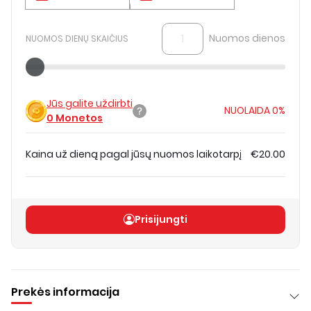
Nuomos dienos
NUOMOS DIENŲ SKAIČIUS
Jūs galite uždirbti
NUOLAIDA
0%
0
Monetos
Kaina už dieną pagal jūsų nuomos laikotarpį
€20.00
Bendra kaina
(
be PVM
)
€20.00
Prisijungti
Prekės informacija