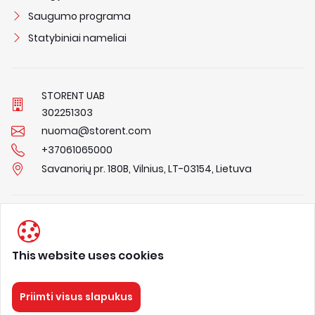
Saugumo programa
Statybiniai nameliai
STORENT UAB
3
0
2
2
5
1
3
0
3
nuoma@storent.com
+37061065000
Savanorių pr. 180B, Vilnius, LT-03154, Lietuva
Privacy Policy
Terms & Conditions
This website uses cookies
About us
Priimti visus slapukus
STORENT
Visos teisės saugomos 2026.